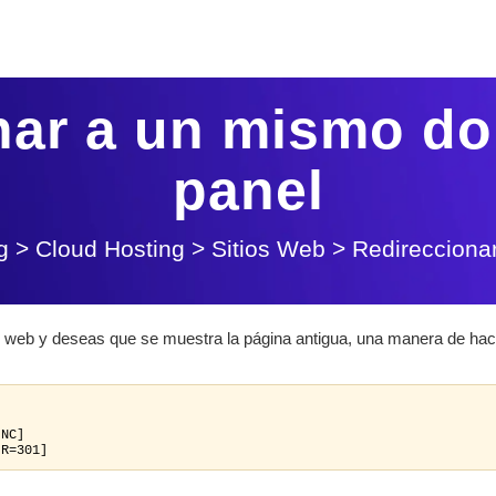
nar a un mismo do
panel
g
>
Cloud Hosting
>
Sitios Web
>
Redirecciona
u web y deseas que se muestra la página antigua, una manera de hac
NC]

,R=301]