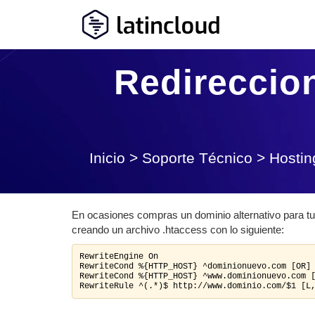
Redireccio
Inicio
>
Soporte Técnico
>
Hostin
En ocasiones compras un dominio alternativo para t
creando un archivo .htaccess con lo siguiente:
RewriteEngine On

RewriteCond %{HTTP_HOST} ^dominionuevo.com [OR]

RewriteCond %{HTTP_HOST} ^www.dominionuevo.com [
RewriteRule ^(.*)$ http://www.dominio.com/$1 [L