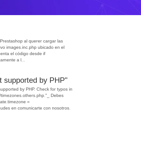
restashop al querer cargar las
hivo images.inc.php ubicado en el
menta el código desde if
tamente a l...
not supported by PHP"
supported by PHP. Check for typos in
en/timezones.others.php."_ Debes
 date.timezone =
dudes en comunicarte con nosotros.