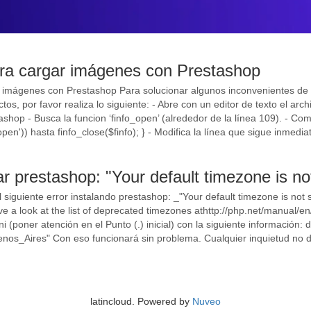
ra cargar imágenes con Prestashop
imágenes con Prestashop Para solucionar algunos inconvenientes de P
os, por favor realiza lo siguiente: - Abre con un editor de texto el arc
tashop - Busca la funcion ‘finfo_open’ (alrededor de la línea 109). - Co
open')) hasta finfo_close($finfo); } - Modifica la línea que sigue inmedia
lar prestashop: "Your default timezone is 
siguiente error instalando prestashop: _"Your default timezone is not 
ave a look at the list of deprecated timezones athttp://php.net/manual/
ni (poner atención en el Punto (.) inicial) con la siguiente información:
nos_Aires" Con eso funcionará sin problema. Cualquier inquietud no 
latincloud. Powered by
Nuveo