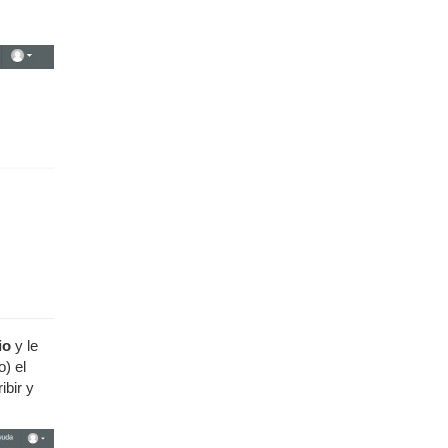
io
y le
) el
ibir y