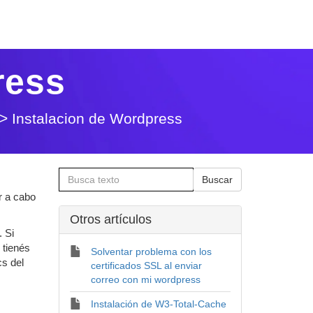
ress
>
Instalacion de Wordpress
r a cabo
Otros artí­culos
. Si
 tienés
Solventar problema con los
cs del
certificados SSL al enviar
correo con mi wordpress
Instalación de W3-Total-Cache