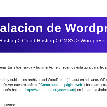
talacion de Wordp
Hosting
>
Cloud Hosting
>
CMS's
>
Wordpress
ñar tus sitios rápida y fácilmente. Te ofrecemos esta guía para lleva
rado y subiste los archivos del WordPress (de aquí en adelante, WP)
dés ver nuestro artículo “
Como subir mi página web
” ; básicamente,
 puedés bajar en
https://wordpress.org/download/
) en la carpeta /htdo
os pasos: