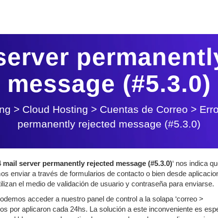
server permanentl
message (#5.3.0)
ing
>
Cloud Hosting
>
Cuentas de Correo
>
Err
permanently rejected message (#5.3.0)
 mail server permanently rejected message (#5.3.0)
‘ nos indica q
os enviar a través de formularios de contacto o bien desde aplicacio
ilizan el medio de validación de usuario y contraseña para enviarse.
odemos acceder a nuestro panel de control a la solapa ‘correo >
víos por aplicaron cada 24hs. La solución a este inconveniente es espe