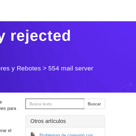
y rejected
ores y Rebotes
>
554 mail server
ue
nes para
Otros artí­culos
rar el
Problemas de conexión con