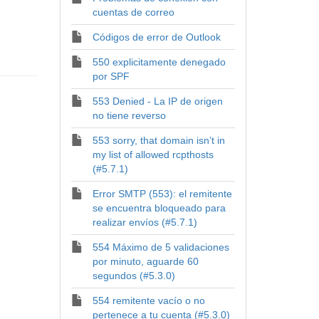
cuentas de correo
Códigos de error de Outlook
550 explicitamente denegado
por SPF
553 Denied - La IP de origen
no tiene reverso
553 sorry, that domain isn’t in
my list of allowed rcpthosts
(#5.7.1)
Error SMTP (553): el remitente
se encuentra bloqueado para
realizar envíos (#5.7.1)
554 Máximo de 5 validaciones
por minuto, aguarde 60
segundos (#5.3.0)
554 remitente vacío o no
pertenece a tu cuenta (#5.3.0)