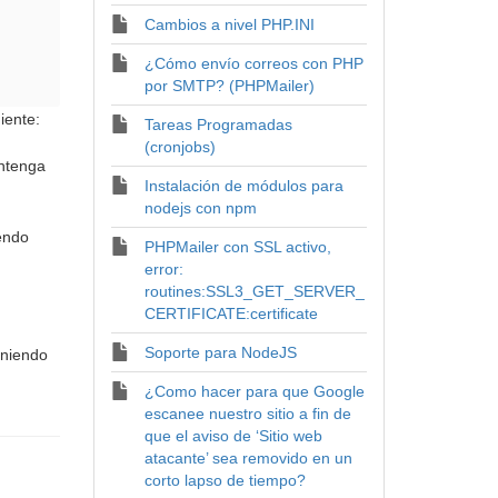
Cambios a nivel PHP.INI
¿Cómo envío correos con PHP
por SMTP? (PHPMailer)
iente:
Tareas Programadas
(cronjobs)
ontenga
Instalación de módulos para
nodejs con npm
endo
PHPMailer con SSL activo,
error:
routines:SSL3_GET_SERVER_
CERTIFICATE:certificate
Soporte para NodeJS
eniendo
¿Como hacer para que Google
escanee nuestro sitio a fin de
que el aviso de ‘Sitio web
atacante’ sea removido en un
corto lapso de tiempo?