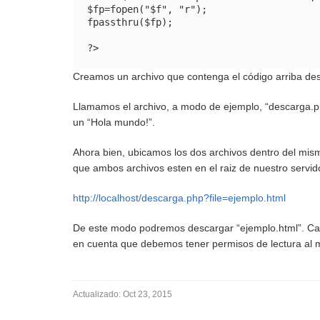
$fp=fopen("$f", "r");

fpassthru($fp);

?> 
Creamos un archivo que contenga el código arriba desc
Llamamos el archivo, a modo de ejemplo, “descarga.p
un “Hola mundo!”.
Ahora bien, ubicamos los dos archivos dentro del mis
que ambos archivos esten en el raiz de nuestro servido
http://localhost/descarga.php?file=ejemplo.html
De este modo podremos descargar “ejemplo.html”. Cabe
en cuenta que debemos tener permisos de lectura al 
Actualizado:
Oct 23, 2015