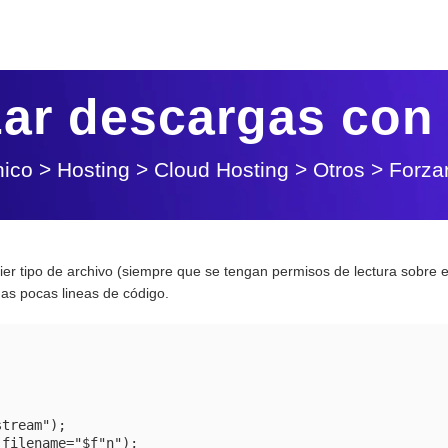
zar descargas con
nico
>
Hosting
>
Cloud Hosting
>
Otros
>
Forza
uier tipo de archivo (siempre que se tengan permisos de lectura sobre 
nas pocas lineas de código.
tream");

filename="$f"n");
