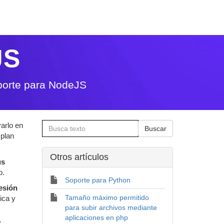
JS
orte para NodeJS
arlo en
 plan
Otros artí­culos
us
o.
Soporte para Python
esión
Tamaño máximo permitido
ica y
para subir archivos mediante
aplicaciones en php
,