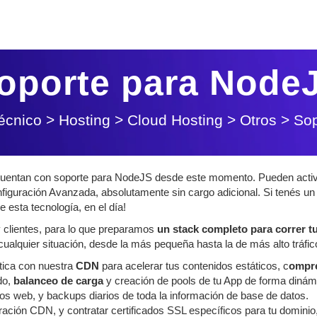
oporte para Node
écnico
>
Hosting
>
Cloud Hosting
>
Otros
>
Sop
 cuentan con soporte para NodeJS desde este momento. Pueden activ
figuración Avanzada, absolutamente sin cargo adicional. Si tenés un
 esta tecnología, en el día!
 clientes, para lo que preparamos
un stack completo para correr t
ualquier situación, desde la más pequeña hasta la de más alto tráfic
tica con nuestra
CDN
para acelerar tus contenidos estáticos, c
ompr
do,
balanceo de carga
y creación de pools de tu App de forma dinám
dos web, y backups diarios de toda la información de base de datos.
ción CDN, y contratar certificados SSL específicos para tu dominio