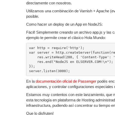
directamente con nosotros.
Utilizamos una combinación de Varnish + Apache (eve
posible.
Como hacer un deploy de un App en NodeJS:
Fácil! Simplemente creando un archivo app.js y las ca
ejemplo te permite crear el clásico Hola Mundo:
var http = require('http');

var server = http.createServer(function(re
    res.writeHead(200, { 'Content-Type': 'text/plain' });

    res.end("NodeJS en ELSERVER.COM!\n");

});

En la
documentación oficial de Passenger
podés enc
aplicaciones, y controlar configuraciones especiales
Estamos muy contentos con este lanzamiento, que no
esta tecnología en plataforma de Hosting administra
infraestructura, pudiendo así concentrar su tiempo e
Que lo disfruten!