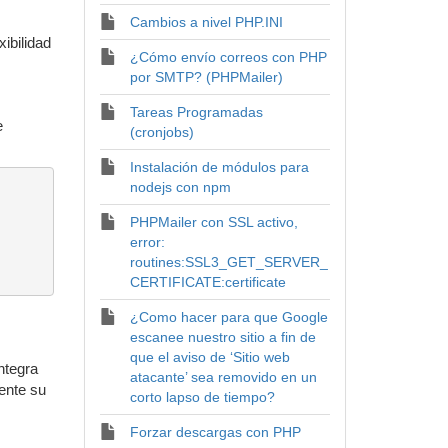
Cambios a nivel PHP.INI
ibilidad
¿Cómo envío correos con PHP
por SMTP? (PHPMailer)
Tareas Programadas
e
(cronjobs)
Instalación de módulos para
nodejs con npm
PHPMailer con SSL activo,
error:
routines:SSL3_GET_SERVER_
CERTIFICATE:certificate
¿Como hacer para que Google
escanee nuestro sitio a fin de
que el aviso de ‘Sitio web
ntegra
atacante’ sea removido en un
ente su
corto lapso de tiempo?
Forzar descargas con PHP